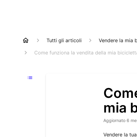
Tutti gli articoli
Vendere la mia b
Come funziona la vendita della mia bicicle
Come 
mia b
Aggiornato
6 mes
Vendere la tua