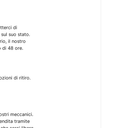
della
mia
bicicletta
a
terci di
Upway?
 sul suo stato.
io, il nostro
Fase
 di 48 ore.
1:
Invia
la
tua
richiesta.
ioni di ritiro.
Fase
2:
Prepara
la
ostri meccanici.
spedizione.
vendita tramite
Fase