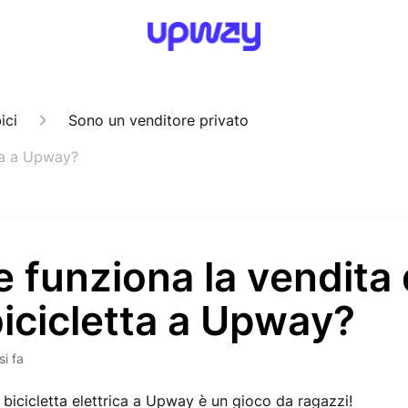
ici
Sono un venditore privato
tta a Upway?
funziona la vendita 
icicletta a Upway?
i fa
 bicicletta elettrica a Upway è un gioco da ragazzi!