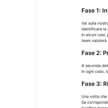
Fase 1: In
Vai sulla nost
identificare la
In alcuni casi,
team valuterà l
Fase 2: P
A seconda dell
In ogni caso, l
Fase 3: R
Una volta che l
Se corrisponde 